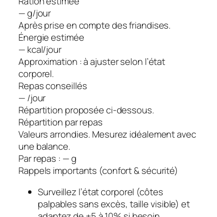
Ration estimée
—
g/jour
Après prise en compte des friandises.
Énergie estimée
—
kcal/jour
Approximation : à ajuster selon l’état
corporel.
Repas conseillés
—
/jour
Répartition proposée ci-dessous.
Répartition par repas
Valeurs arrondies. Mesurez idéalement avec
une balance.
Par repas :
—
g
Rappels importants (confort & sécurité)
Surveillez l’état corporel (côtes
palpables sans excès, taille visible) et
adaptez de ±5 à 10% si besoin.