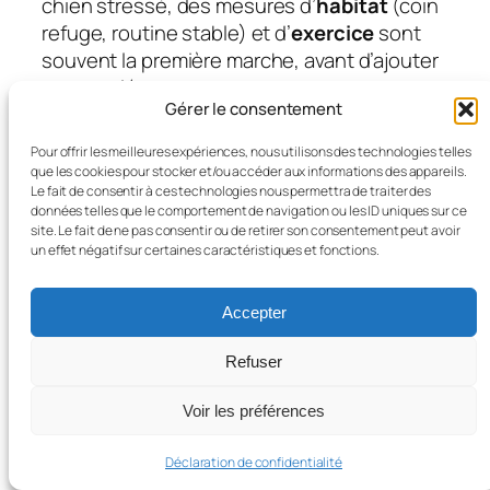
chien stressé, des mesures d’
habitat
(coin
refuge, routine stable) et d’
exercice
sont
souvent la première marche, avant d’ajouter
un complément.
Gérer le consentement
Vétérinaire, vaccins et antiparasitaires : la
prévention structurée
Pour offrir les meilleures expériences, nous utilisons des technologies telles
que les cookies pour stocker et/ou accéder aux informations des appareils.
Le fait de consentir à ces technologies nous permettra de traiter des
Les visites régulières permettent de mettre
données telles que le comportement de navigation ou les ID uniques sur ce
à jour vaccins et traitements
site. Le fait de ne pas consentir ou de retirer son consentement peut avoir
antiparasitaires, et de dépister tôt des
un effet négatif sur certaines caractéristiques et fonctions.
soucis discrets. Une discussion sur le poids,
l’activité, et l’
alimentation
est
Accepter
particulièrement utile à chaque étape de vie.
Pour Nala, la consultation annuelle a aussi
Refuser
été l’occasion d’ajuster le harnais : éviter les
Voir les préférences
frottements, c’est aussi du confort.
Pour une vision plus large des équipements
Déclaration de confidentialité