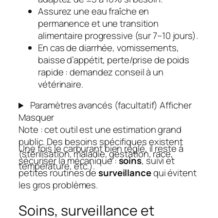
Assurez une eau fraîche en
permanence et une transition
alimentaire progressive (sur 7–10 jours).
En cas de diarrhée, vomissements,
baisse d’appétit, perte/prise de poids
rapide : demandez conseil à un
vétérinaire.
Paramètres avancés (facultatif)
Afficher
Masquer
Note :
cet outil est une estimation grand
public. Des besoins spécifiques existent
Une fois le carburant bien réglé, il reste à
(stérilisation, maladie, gestation, race,
sécuriser la mécanique :
soins
, suivi et
température, etc.).
petites routines de
surveillance
qui évitent
les gros problèmes.
Soins, surveillance et