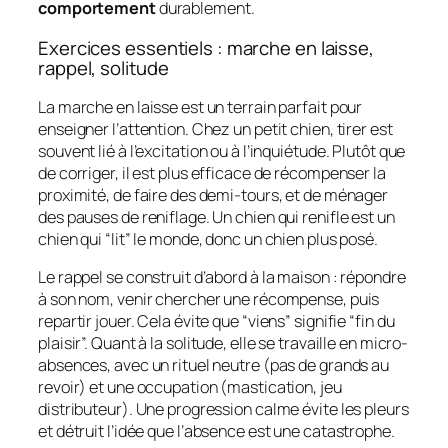
comportement
durablement.
Exercices essentiels : marche en laisse,
rappel, solitude
La marche en laisse est un terrain parfait pour
enseigner l’attention. Chez un petit chien, tirer est
souvent lié à l’excitation ou à l’inquiétude. Plutôt que
de corriger, il est plus efficace de récompenser la
proximité, de faire des demi-tours, et de ménager
des pauses de reniflage. Un chien qui renifle est un
chien qui “lit” le monde, donc un chien plus posé.
Le rappel se construit d’abord à la maison : répondre
à son nom, venir chercher une récompense, puis
repartir jouer. Cela évite que “viens” signifie “fin du
plaisir”. Quant à la solitude, elle se travaille en micro-
absences, avec un rituel neutre (pas de grands au
revoir) et une occupation (mastication, jeu
distributeur). Une progression calme évite les pleurs
et détruit l’idée que l’absence est une catastrophe.