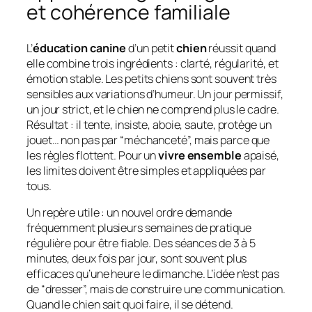
et cohérence familiale
L’
éducation canine
d’un petit
chien
réussit quand
elle combine trois ingrédients : clarté, régularité, et
émotion stable. Les petits chiens sont souvent très
sensibles aux variations d’humeur. Un jour permissif,
un jour strict, et le chien ne comprend plus le cadre.
Résultat : il tente, insiste, aboie, saute, protège un
jouet… non pas par “méchanceté”, mais parce que
les règles flottent. Pour un
vivre ensemble
apaisé,
les limites doivent être simples et appliquées par
tous.
Un repère utile : un nouvel ordre demande
fréquemment plusieurs semaines de pratique
régulière pour être fiable. Des séances de 3 à 5
minutes, deux fois par jour, sont souvent plus
efficaces qu’une heure le dimanche. L’idée n’est pas
de “dresser”, mais de construire une communication.
Quand le chien sait quoi faire, il se détend.