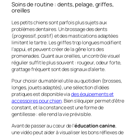
Soins de routine : dents, pelage, griffes,
oreilles
Les petits chiens sont parfois plus sujets aux
problèmes dentaires. Un brossage des dents
(progressif, positif) et des mastications adaptées
limitent le tartre. Les griffes trop longues modifient
l’appui, et peuvent créer de la gêne lors des
promenades. Quant aux oreilles, un contrôle visuel
régulier suffit le plus souvent : rougeur, odeur forte,
grattage fréquent sont des signaux d’alerte.
Pour choisir du matériel utile au quotidien (brosses,
longes, jouets adaptés), une sélection d’idées
pratiques est disponible via
des équipements et
accessoires pour chien
. Bien s’équiper permet d’être
constant, et la constance est une forme de
gentillesse : elle rend la vie prévisible.
Avant de passer au cœur de l’
éducation canine
,
une vidéo peut aider à visualiser les bons réflexes de