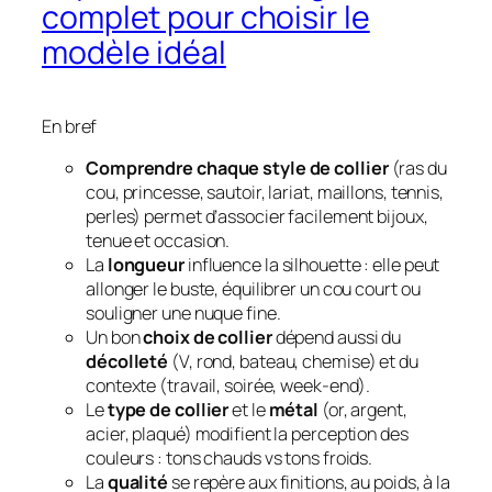
complet pour choisir le
modèle idéal
En bref
Comprendre chaque style de collier
(ras du
cou, princesse, sautoir, lariat, maillons, tennis,
perles) permet d’associer facilement bijoux,
tenue et occasion.
La
longueur
influence la silhouette : elle peut
allonger le buste, équilibrer un cou court ou
souligner une nuque fine.
Un bon
choix de collier
dépend aussi du
décolleté
(V, rond, bateau, chemise) et du
contexte (travail, soirée, week-end).
Le
type de collier
et le
métal
(or, argent,
acier, plaqué) modifient la perception des
couleurs : tons chauds vs tons froids.
La
qualité
se repère aux finitions, au poids, à la