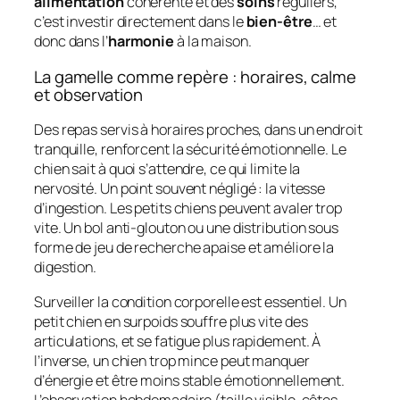
alimentation
cohérente et des
soins
réguliers,
c’est investir directement dans le
bien-être
… et
donc dans l’
harmonie
à la maison.
La gamelle comme repère : horaires, calme
et observation
Des repas servis à horaires proches, dans un endroit
tranquille, renforcent la sécurité émotionnelle. Le
chien sait à quoi s’attendre, ce qui limite la
nervosité. Un point souvent négligé : la vitesse
d’ingestion. Les petits chiens peuvent avaler trop
vite. Un bol anti-glouton ou une distribution sous
forme de jeu de recherche apaise et améliore la
digestion.
Surveiller la condition corporelle est essentiel. Un
petit chien en surpoids souffre plus vite des
articulations, et se fatigue plus rapidement. À
l’inverse, un chien trop mince peut manquer
d’énergie et être moins stable émotionnellement.
L’observation hebdomadaire (taille visible, côtes