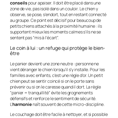
conseils
pour apaiser. Il doit être placé dans une
zone de vie, pas isolé dans un couloir. Le chien y
observe, se pose, s’endort, tout en restant connecté
au groupe. Ce point est décisif pour beaucoup de
petits chiens attachés à la proximité humaine : ils
supportent mieux les moments calmes s’ils ne se
sentent pas “mis à l’écart”.
Le coin à lui : un refuge qui protège le bien-
être
Le panier devient une zone neutre : personne ne
vient déranger le chien lorsqu’il s’y installe. Pour les
familles avec enfants, c’est une règle d’or. Un petit
chien peut se sentir coincé si on le porte sans
prévenir ou si on le caresse quand il dort. La règle
“panier = tranquillité” évite les grognements
défensifs et renforce le sentiment de sécurité.
L’
harmonie
naît souvent de cette micro-discipline.
Le couchage doit être facile à nettoyer, et si possible