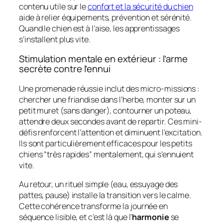
contenu utile sur le
confort et la sécurité du chien
aide à relier équipements, prévention et sérénité.
Quand le chien est à l’aise, les apprentissages
s’installent plus vite.
Stimulation mentale en extérieur : l’arme
secrète contre l’ennui
Une promenade réussie inclut des micro-missions :
chercher une friandise dans l’herbe, monter sur un
petit muret (sans danger), contourner un poteau,
attendre deux secondes avant de repartir. Ces mini-
défis renforcent l’attention et diminuent l’excitation.
Ils sont particulièrement efficaces pour les petits
chiens “très rapides” mentalement, qui s’ennuient
vite.
Au retour, un rituel simple (eau, essuyage des
pattes, pause) installe la transition vers le calme.
Cette cohérence transforme la journée en
séquence lisible, et c’est là que l’
harmonie
se