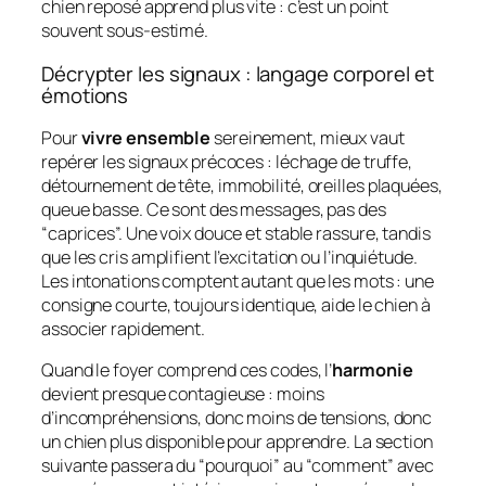
chien reposé apprend plus vite : c’est un point
souvent sous-estimé.
Décrypter les signaux : langage corporel et
émotions
Pour
vivre ensemble
sereinement, mieux vaut
repérer les signaux précoces : léchage de truffe,
détournement de tête, immobilité, oreilles plaquées,
queue basse. Ce sont des messages, pas des
“caprices”. Une voix douce et stable rassure, tandis
que les cris amplifient l’excitation ou l’inquiétude.
Les intonations comptent autant que les mots : une
consigne courte, toujours identique, aide le chien à
associer rapidement.
Quand le foyer comprend ces codes, l’
harmonie
devient presque contagieuse : moins
d’incompréhensions, donc moins de tensions, donc
un chien plus disponible pour apprendre. La section
suivante passera du “pourquoi” au “comment” avec