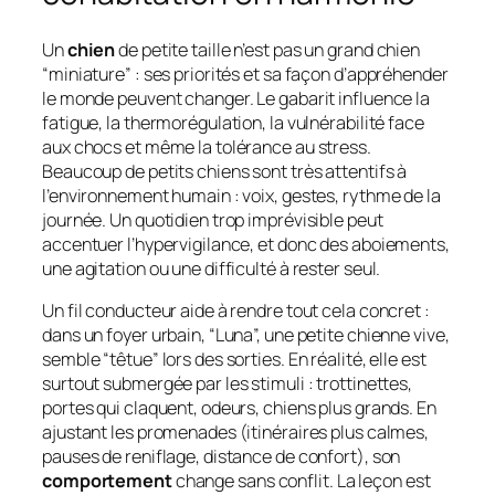
Un
chien
de petite taille n’est pas un grand chien
“miniature” : ses priorités et sa façon d’appréhender
le monde peuvent changer. Le gabarit influence la
fatigue, la thermorégulation, la vulnérabilité face
aux chocs et même la tolérance au stress.
Beaucoup de petits chiens sont très attentifs à
l’environnement humain : voix, gestes, rythme de la
journée. Un quotidien trop imprévisible peut
accentuer l’hypervigilance, et donc des aboiements,
une agitation ou une difficulté à rester seul.
Un fil conducteur aide à rendre tout cela concret :
dans un foyer urbain, “Luna”, une petite chienne vive,
semble “têtue” lors des sorties. En réalité, elle est
surtout submergée par les stimuli : trottinettes,
portes qui claquent, odeurs, chiens plus grands. En
ajustant les promenades (itinéraires plus calmes,
pauses de reniflage, distance de confort), son
comportement
change sans conflit. La leçon est