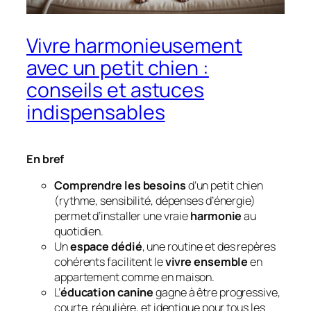
Vivre harmonieusement
avec un petit chien :
conseils et astuces
indispensables
En bref
Comprendre les besoins
d’un petit chien
(rythme, sensibilité, dépenses d’énergie)
permet d’installer une vraie
harmonie
au
quotidien.
Un
espace dédié
, une routine et des repères
cohérents facilitent le
vivre ensemble
en
appartement comme en maison.
L’
éducation canine
gagne à être progressive,
courte, régulière, et identique pour tous les