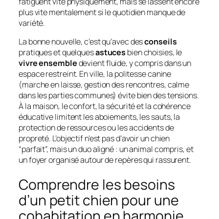
fatiguent vite physiquement, mais se lassent encore
plus vite mentalement si le quotidien manque de
variété.
La bonne nouvelle, c’est qu’avec des
conseils
pratiques et quelques
astuces
bien choisies, le
vivre ensemble
devient fluide, y compris dans un
espace restreint. En ville, la politesse canine
(marche en laisse, gestion des rencontres, calme
dans les parties communes) évite bien des tensions.
À la maison, le confort, la sécurité et la cohérence
éducative limitent les aboiements, les sauts, la
protection de ressources ou les accidents de
propreté. L’objectif n’est pas d’avoir un chien
“parfait”, mais un duo aligné : un animal compris, et
un foyer organisé autour de repères qui rassurent.
Comprendre les besoins
d’un petit chien pour une
cohabitation en harmonie