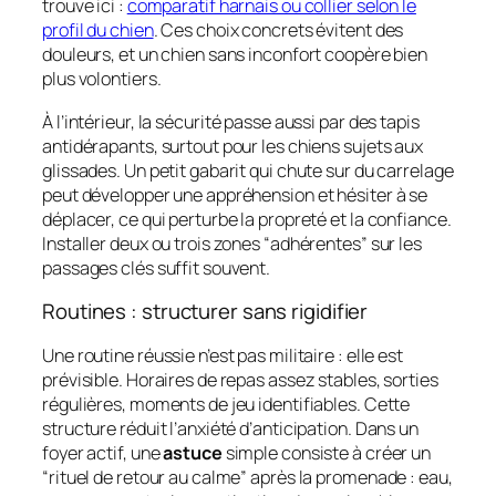
trouve ici :
comparatif harnais ou collier selon le
profil du chien
. Ces choix concrets évitent des
douleurs, et un chien sans inconfort coopère bien
plus volontiers.
À l’intérieur, la sécurité passe aussi par des tapis
antidérapants, surtout pour les chiens sujets aux
glissades. Un petit gabarit qui chute sur du carrelage
peut développer une appréhension et hésiter à se
déplacer, ce qui perturbe la propreté et la confiance.
Installer deux ou trois zones “adhérentes” sur les
passages clés suffit souvent.
Routines : structurer sans rigidifier
Une routine réussie n’est pas militaire : elle est
prévisible. Horaires de repas assez stables, sorties
régulières, moments de jeu identifiables. Cette
structure réduit l’anxiété d’anticipation. Dans un
foyer actif, une
astuce
simple consiste à créer un
“rituel de retour au calme” après la promenade : eau,