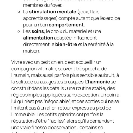
membres du foyer.
La
stimulation mentale
(jeux, flair,
apprentissages) compte autant que l’exercice
pour un bon
comportement
.
Les
soins
, le choix du matériel et une
alimentation
adaptée influencent
directement le
bien-être
et la sérénité à la
maison.
Vivre avec un petit chien, c’est accueillir un
compagnon vif, malin, souvent très proche de
l’humain, mais aussi parfois plus sensible au bruit, à
la solitude ou aux gestes brusques. L’
harmonie
se
construit dans les détails : une routine stable, des
règles simples appliquées sans exception, un coin à
lui qui n’est pas “négociable”, et des sorties qui ne se
limitent pas à un aller-retour express au pied de
l’immeuble. Les petits gabarits ont parfois la
réputation d’être “faciles”, alors qu’ils demandent
une vraie finesse d’observation : certains se