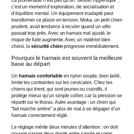
La promenade n’est pas qu’un “besoin hygiénique” :
c’est un moment d’exploration, de socialisation et
d’équilibre mental. Un équipement inadapté peut
transformer ce plaisir en tension. Moka, un petit chien
prudent, avait tendance à reculer quand un vélo
passait trop près. Avec un harnais mal ajusté, le
risque de fuite augmente. Avec un matériel bien
choisi, la
sécurité chien
progresse immédiatement.
Pourquoi le harnais est souvent la meilleure
base au départ
Un
harnais confortable
en nylon souple, bien taillé,
limite les contraintes sur les cervicales. Chez les
chiens qui tirent, qui sont jeunes ou craintifs, il
protège mieux qu’un simple collier, car la pression se
répartit sur le thorax. Autre avantage : un chien qui
“fait marche arrière” a plus de mal à se dégager d’un
harnais correctement réglé.
Le réglage mérite deux minutes d’attention : on doit
pouvoir passer deux doigts entre sangle et corps,