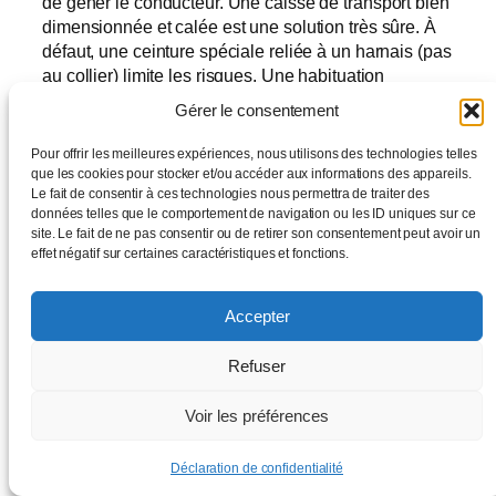
de gêner le conducteur. Une caisse de transport bien
dimensionnée et calée est une solution très sûre. À
défaut, une ceinture spéciale reliée à un harnais (pas
au collier) limite les risques. Une habituation
progressive aux trajets améliore aussi le confort et
Gérer le consentement
réduit le stress.
Pour offrir les meilleures expériences, nous utilisons des technologies telles
que les cookies pour stocker et/ou accéder aux informations des appareils.
Le fait de consentir à ces technologies nous permettra de traiter des
données telles que le comportement de navigation ou les ID uniques sur ce
site. Le fait de ne pas consentir ou de retirer son consentement peut avoir un
effet négatif sur certaines caractéristiques et fonctions.
Accepter
Julien
Refuser
Âgé de 47 ans, je suis un passionné inconditionnel des
petits chiens, qui illuminent ma vie par leur énergie et
Voir les préférences
leur fidélité.
Déclaration de confidentialité
www.collier-petit-chien.com