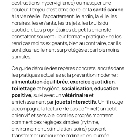
destructions, hypervigilance) ou masquer une
douleur. L’enjeu, c’est donc de relier la
santé canine
à la vie réelle : l’appartement, le jardin, la ville, les
horaires, les enfants, les trajets, les bruits du
quotidien. Les propriétaires de petits chiens le
constatent souvent : leur format « pratique » ne les
rend pas moins exigeants, bien au contraire, car ils
sont plus facilement surprotégés et parfois moins
stimulés.
Ce guide déroule des repères concrets, ancrés dans
les pratiques actuelles et la prévention moderne :
alimentation équilibrée
,
exercice quotidien
,
toilettage
et hygiène,
socialisation
,
éducation
positive
, suivi avec un
vétérinaire
et
enrichissement par
jouets interactifs
. Un fil rouge
accompagne la lecture : le cas de “Pixel”, un petit
chien vif et sensible, dont les progrès montrent
comment des réglages simples (rythme,
environnement, stimulation, soins) peuvent
transformer une journée ordinaire en journée