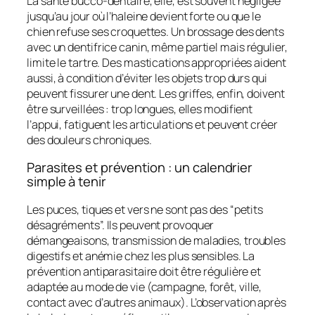
La santé bucco-dentaire, elle, est souvent négligée
jusqu’au jour où l’haleine devient forte ou que le
chien refuse ses croquettes. Un brossage des dents
avec un dentifrice canin, même partiel mais régulier,
limite le tartre. Des mastications appropriées aident
aussi, à condition d’éviter les objets trop durs qui
peuvent fissurer une dent. Les griffes, enfin, doivent
être surveillées : trop longues, elles modifient
l’appui, fatiguent les articulations et peuvent créer
des douleurs chroniques.
Parasites et prévention : un calendrier
simple à tenir
Les puces, tiques et vers ne sont pas des “petits
désagréments”. Ils peuvent provoquer
démangeaisons, transmission de maladies, troubles
digestifs et anémie chez les plus sensibles. La
prévention antiparasitaire doit être régulière et
adaptée au mode de vie (campagne, forêt, ville,
contact avec d’autres animaux). L’observation après