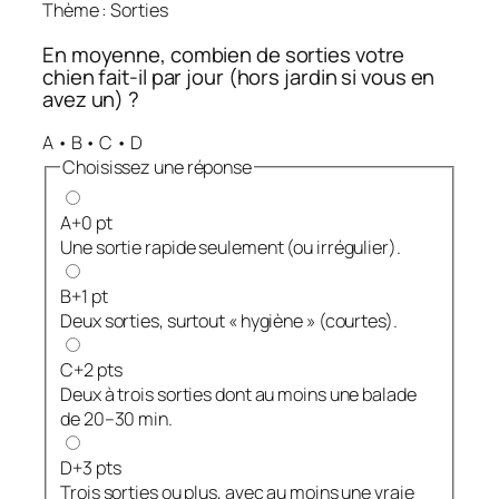
Thème : Sorties
En moyenne, combien de sorties votre
chien fait-il par jour (hors jardin si vous en
avez un) ?
A • B • C • D
Choisissez une réponse
A
+0 pt
Une sortie rapide seulement (ou irrégulier).
B
+1 pt
Deux sorties, surtout « hygiène » (courtes).
C
+2 pts
Deux à trois sorties dont au moins une balade
de 20–30 min.
D
+3 pts
Trois sorties ou plus, avec au moins une vraie