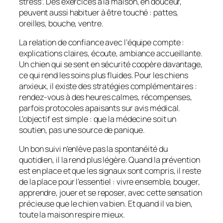
stress”. Des exercices à la maison, en douceur,
peuvent aussi habituer à être touché : pattes,
oreilles, bouche, ventre.
La relation de confiance avec l’équipe compte :
explications claires, écoute, ambiance accueillante.
Un chien qui se sent en sécurité coopère davantage,
ce qui rend les soins plus fluides. Pour les chiens
anxieux, il existe des stratégies complémentaires :
rendez-vous à des heures calmes, récompenses,
parfois protocoles apaisants sur avis médical.
L’objectif est simple : que la médecine soit un
soutien, pas une source de panique.
Un bon suivi n’enlève pas la spontanéité du
quotidien, il la rend plus légère. Quand la prévention
est en place et que les signaux sont compris, il reste
de la place pour l’essentiel : vivre ensemble, bouger,
apprendre, jouer et se reposer, avec cette sensation
précieuse que le chien va bien. Et quand il va bien,
toute la maison respire mieux.