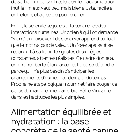
de sortie. L’important reste d’éviter l’accumulation
inutile : mieux vaut peu, mais bien ajusté, facile à
entretenir, et agréable pour le chien.
Enfin, la sérénité se joue sur la cohérence des
interactions humaines. Un chien à qui l’on demande
“viens” dix fois avant de s’énerver apprend surtout
que le mot n’a pas de valeur. Un foyer apaisant se
reconnaît à sa lisibilité : gestes doux, règles
constantes, attentes réalistes. Ce cadre donne au
chien une liberté étonnante : celle de se détendre
parce qu’il n’a plus besoin d’anticiper les
changements d’humeur ou d’emploi du temps.
Prochaine étape logique : nourrir et faire bouger ce
corps de manière fine, car le bien-être s’incarne
dans les habitudes les plus simples.
Alimentation équilibrée et
hydratation : la base
concrète de la santé canine