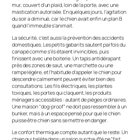
mur, couvert d’un plaid, loin de la porte, avec une
mastication autorisée. En quelques jours, l’agitation
du soir a diminué, car le chien avait enfin un plan B
quand l’immeuble s’animait.
La sécurité, c’est aussi la prévention des accidents
domestiques. Les petits gabarits sautent parfois du
canapé comme s’ils étaient invincibles, puis
finissent avec une boiterie. Un tapis antidérapant
près des zones de saut, une marchette ou une
rampe légère, et l’habitude d’appeler le chien pour
descendre calmement peuvent éviter bien des
consultations. Les fils électriques, les plantes
toxiques, les portes qui claquent, les produits
ménagers accessibles : autant de pièges ordinaires.
Une maison “dog-proof” ne doit pas ressembler à un
bunker, mais à un espace pensé pour que le chien
puisse être chien sans se mettre en danger.
Le confort thermique compte autant que le reste. Un
chien qui halète dans un salon surchauffé ne “fait