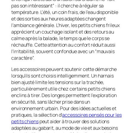
pas son intéressant” : il cherche à réguler sa
température. L’été, un coin frais, de l’eau disponible
et des sorties aux heures adaptées changent
l’ambiance générale. L’hiver, les petits chiens frileux
apprécient un couchage isolant et des retours au
calme après la balade, le temps que le corps se
réchauffe. Cette attention au confort réduit aussi
l’irritabilité, souvent confondue avec un “mauvais
caractère”.
Les accessoires peuvent soutenir cette démarche
lorsqu’ils sont choisis intelligemment. Un harnais
bien ajusté limite les tensions sur la trachée,
particulièrement utile chez certains petits chiens
enclins à tirer. Des longes permettent l’exploration
en sécurité, sans lâcher prise dans un
environnement urbain. Pour des idées actuelles et
pratiques, la sélection d’
accessoires pensés pour les
petits chiens
peut aider à trouver des solutions
adaptées au gabarit, au mode de vie et aux besoins