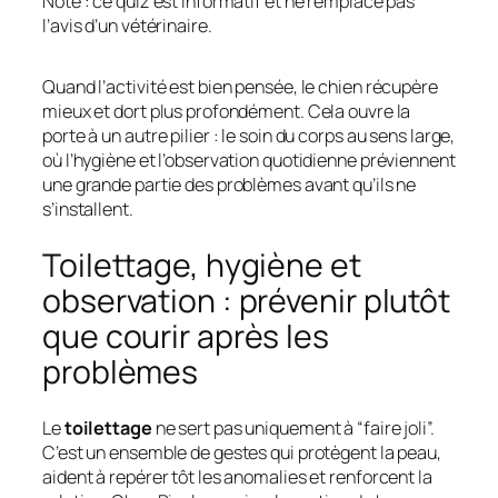
Note : ce quiz est informatif et ne remplace pas
l’avis d’un vétérinaire.
Quand l’activité est bien pensée, le chien récupère
mieux et dort plus profondément. Cela ouvre la
porte à un autre pilier : le soin du corps au sens large,
où l’hygiène et l’observation quotidienne préviennent
une grande partie des problèmes avant qu’ils ne
s’installent.
Toilettage, hygiène et
observation : prévenir plutôt
que courir après les
problèmes
Le
toilettage
ne sert pas uniquement à “faire joli”.
C’est un ensemble de gestes qui protègent la peau,
aident à repérer tôt les anomalies et renforcent la