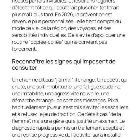
risques parfois invisibles, et les bilans réguliers
détectent tôt ce qui coûterait plus cher (et ferait
plus mal) plus tard. En 2026, la prévention est
devenue plus personnalisée : elle tient compte du
mode de vie, de la région, des voyages, et des
sensibilités individuelles. Cela évite d’appliquer une
routine “copiée-collée” qui ne convient pas
forcément.
Reconnaître les signes qui imposent de
consulter
Un chien ne dit pas “j’ai mal”, il change. Un appétit qui
chute, une soif inhabituelle, une fatigue soudaine,
une irritabilité, une agressivité nouvelle, une
démarche étrange : ce sont des messages. Pixel,
habituellement joueur, s’est mis à éviter les escaliers
et à refuser le jeu de traction. Ce n’était pas “de la
flemme”, mais une gêne qui a justifié un examen. Le
diagnostic rapide a permis un traitement adapté et
une reprise progressive de l’activité, sans installer