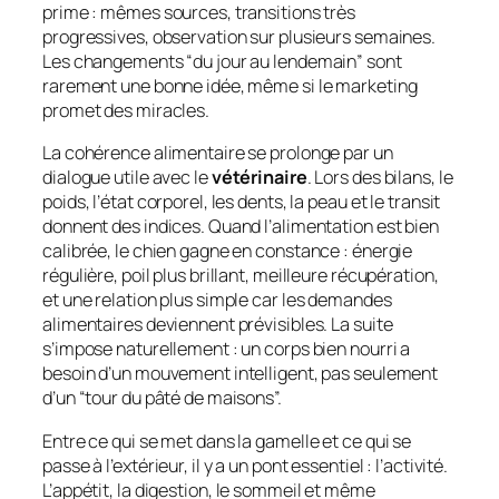
prime : mêmes sources, transitions très
progressives, observation sur plusieurs semaines.
Les changements “du jour au lendemain” sont
rarement une bonne idée, même si le marketing
promet des miracles.
La cohérence alimentaire se prolonge par un
dialogue utile avec le
vétérinaire
. Lors des bilans, le
poids, l’état corporel, les dents, la peau et le transit
donnent des indices. Quand l’alimentation est bien
calibrée, le chien gagne en constance : énergie
régulière, poil plus brillant, meilleure récupération,
et une relation plus simple car les demandes
alimentaires deviennent prévisibles. La suite
s’impose naturellement : un corps bien nourri a
besoin d’un mouvement intelligent, pas seulement
d’un “tour du pâté de maisons”.
Entre ce qui se met dans la gamelle et ce qui se
passe à l’extérieur, il y a un pont essentiel : l’activité.
L’appétit, la digestion, le sommeil et même