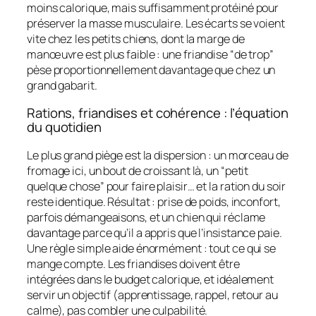
moins calorique, mais suffisamment protéiné pour
préserver la masse musculaire. Les écarts se voient
vite chez les petits chiens, dont la marge de
manœuvre est plus faible : une friandise “de trop”
pèse proportionnellement davantage que chez un
grand gabarit.
Rations, friandises et cohérence : l’équation
du quotidien
Le plus grand piège est la dispersion : un morceau de
fromage ici, un bout de croissant là, un “petit
quelque chose” pour faire plaisir… et la ration du soir
reste identique. Résultat : prise de poids, inconfort,
parfois démangeaisons, et un chien qui réclame
davantage parce qu’il a appris que l’insistance paie.
Une règle simple aide énormément : tout ce qui se
mange compte. Les friandises doivent être
intégrées dans le budget calorique, et idéalement
servir un objectif (apprentissage, rappel, retour au
calme), pas combler une culpabilité.