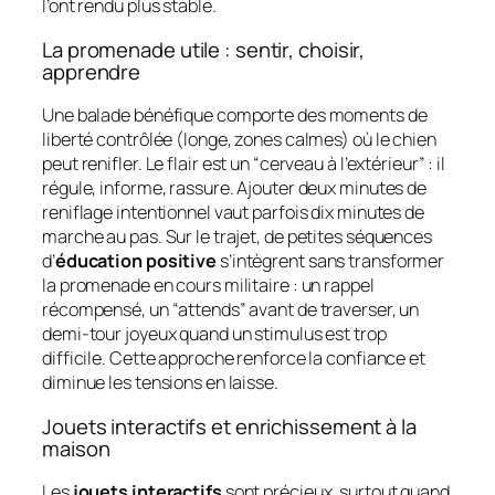
l’ont rendu plus stable.
La promenade utile : sentir, choisir,
apprendre
Une balade bénéfique comporte des moments de
liberté contrôlée (longe, zones calmes) où le chien
peut renifler. Le flair est un “cerveau à l’extérieur” : il
régule, informe, rassure. Ajouter deux minutes de
reniflage intentionnel vaut parfois dix minutes de
marche au pas. Sur le trajet, de petites séquences
d’
éducation positive
s’intègrent sans transformer
la promenade en cours militaire : un rappel
récompensé, un “attends” avant de traverser, un
demi-tour joyeux quand un stimulus est trop
difficile. Cette approche renforce la confiance et
diminue les tensions en laisse.
Jouets interactifs et enrichissement à la
maison
Les
jouets interactifs
sont précieux, surtout quand