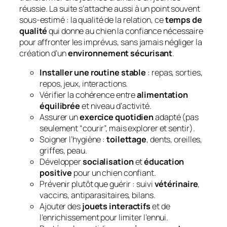
réussie. La suite s’attache aussi à un point souvent
sous-estimé : la qualité de la relation, ce
temps de
qualité
qui donne au chien la confiance nécessaire
pour affronter les imprévus, sans jamais négliger la
création d’un
environnement sécurisant
.
Installer une routine stable
: repas, sorties,
repos, jeux, interactions.
Vérifier la cohérence entre
alimentation
équilibrée
et niveau d’activité.
Assurer un
exercice quotidien
adapté (pas
seulement “courir”, mais explorer et sentir).
Soigner l’hygiène :
toilettage
, dents, oreilles,
griffes, peau.
Développer
socialisation
et
éducation
positive
pour un chien confiant.
Prévenir plutôt que guérir : suivi
vétérinaire
,
vaccins, antiparasitaires, bilans.
Ajouter des
jouets interactifs
et de
l’enrichissement pour limiter l’ennui.