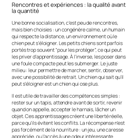
Rencontres et expériences : la qualité avant
la quantité
Une bonne socialisation, c’est peu de rencontres,
mais bien choisies : un congénère calme, un humain
qui respecte la distance, un environnement où le
chien peut s’éloigner. Les petits chiens sont parfois
portés trop souvent “pour les protéger”, ce qui peut
les priver d’apprentissage. À l’inverse, les poser dans
une foule compacte peut les submerger. Le juste
milieu : leur permettre de marcher, sentir, observer,
avec une possibilité de retrait. Un chien qui sait qu’il
peut s’éloigner est un chien qui ose plus.
Il est utile de travailler des compétences simples :
rester sur un tapis, attendre avant de sortir, revenir
quand on appelle, accepter le harnais, lâcher un
objet. Ces apprentissages créent une liberté réelle,
parce qu’ils évitent les conflits. La récompense n’est
pas forcément de la nourriture : un jeu, une caresse
appréciée, ou l’accès à une odeur intéressante