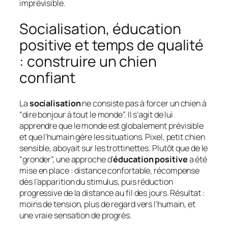
imprévisible.
Socialisation, éducation
positive et temps de qualité
: construire un chien
confiant
La
socialisation
ne consiste pas à forcer un chien à
“dire bonjour à tout le monde”. Il s’agit de lui
apprendre que le monde est globalement prévisible
et que l’humain gère les situations. Pixel, petit chien
sensible, aboyait sur les trottinettes. Plutôt que de le
“gronder”, une approche d’
éducation positive
a été
mise en place : distance confortable, récompense
dès l’apparition du stimulus, puis réduction
progressive de la distance au fil des jours. Résultat :
moins de tension, plus de regard vers l’humain, et
une vraie sensation de progrès.