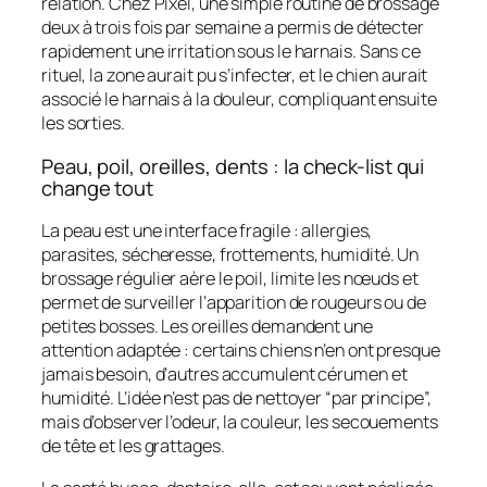
relation. Chez Pixel, une simple routine de brossage
deux à trois fois par semaine a permis de détecter
rapidement une irritation sous le harnais. Sans ce
rituel, la zone aurait pu s’infecter, et le chien aurait
associé le harnais à la douleur, compliquant ensuite
les sorties.
Peau, poil, oreilles, dents : la check-list qui
change tout
La peau est une interface fragile : allergies,
parasites, sécheresse, frottements, humidité. Un
brossage régulier aère le poil, limite les nœuds et
permet de surveiller l’apparition de rougeurs ou de
petites bosses. Les oreilles demandent une
attention adaptée : certains chiens n’en ont presque
jamais besoin, d’autres accumulent cérumen et
humidité. L’idée n’est pas de nettoyer “par principe”,
mais d’observer l’odeur, la couleur, les secouements
de tête et les grattages.